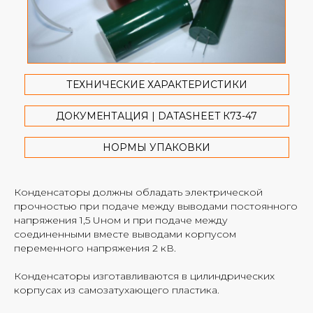
+7
Отправить
ТЕХНИЧЕСКИЕ ХАРАКТЕРИСТИКИ
Нажимая на кнопку, вы даете согласие на обработку
ДОКУМЕНТАЦИЯ | DATASHEET К73-47
персональных данных и соглашаетесь с политикой
конфиденциальности.
НОРМЫ УПАКОВКИ
Конденсаторы должны обладать электрической
прочностью при подаче между выводами постоянного
напряжения 1,5 Uном и при подаче между
соединенными вместе выводами корпусом
переменного напряжения 2 кВ.
Конденсаторы изготавливаются в цилиндрических
корпусах из самозатухающего пластика.