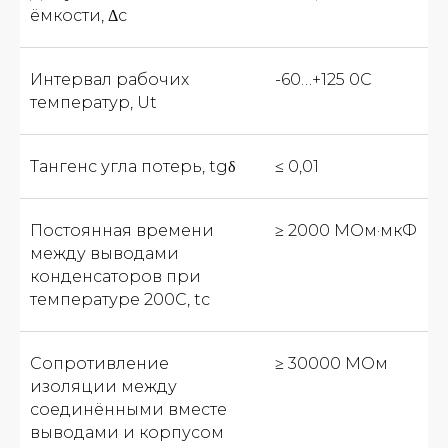
ёмкости, Δc
Интервал рабочих
-60…+125 0С
температур, Ut
Тангенс угла потерь, tgδ
≤ 0,01
Постоянная времени
≥ 2000 МОм·мкФ
между выводами
конденсаторов при
температуре 200С, tс
Сопротивление
≥ 30000 МОм
изоляции между
соединёнными вместе
выводами и корпусом