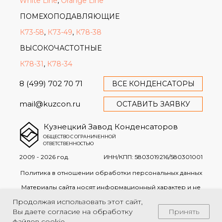
White Line
,
Orange Line
ПОМЕХОПОДАВЛЯЮЩИЕ
К73-58
,
К73-49
,
К78-38
ВЫСОКОЧАСТОТНЫЕ
К78-31
,
К78-34
8 (499) 702 70 71
ВСЕ КОНДЕНСАТОРЫ
mail@kuzcon.ru
ОСТАВИТЬ ЗАЯВКУ
Кузнецкий Завод Конденсаторов
ОБЩЕСТВО С ОГРАНИЧЕННОЙ
ОТВЕТСТВЕННОСТЬЮ
2009 - 2026 год.
ИНН/КПП: 5803019216/580301001
Политика в отношении обработки персональных данных
Материалы сайта носят информационный характер и не
являются офертой в соответствии со ст. 437 ГК РФ
Продолжая использовать этот сайт,
Принять
Вы даете
согласие на обработку
файлов cookie